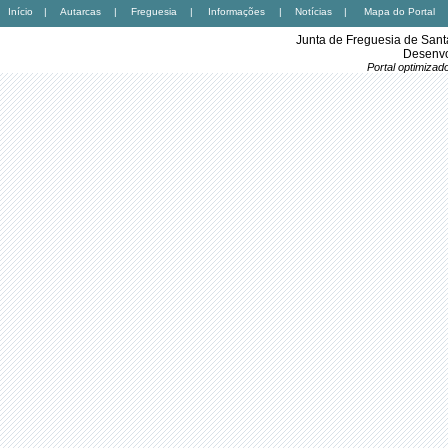
Início
|
Autarcas
|
Freguesia
|
Informações
|
Notícias
|
Mapa do Portal
Junta de Freguesia de Sant
Desenvo
Portal optimiza