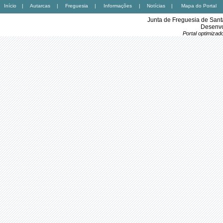
Início
|
Autarcas
|
Freguesia
|
Informações
|
Notícias
|
Mapa do Portal
Junta de Freguesia de Sant
Desenvo
Portal optimiza