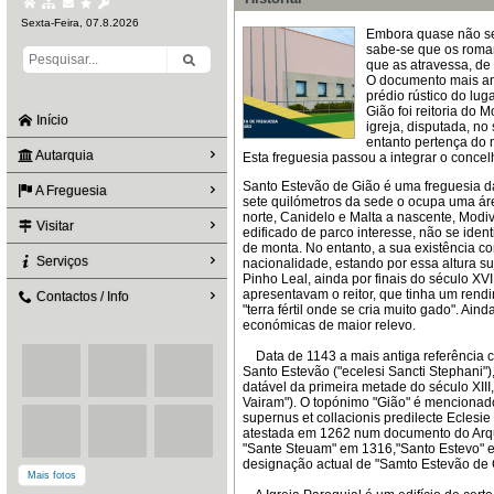
Sexta-Feira, 07.8.2026
Embora quase não se
sabe-se que os roman
que as atravessa, de
O documento mais ant
prédio rústico do lug
Gião foi reitoria do 
Início
igreja, disputada, no
entanto pertença do mo
Autarquia
Esta freguesia passou a integrar o concel
Santo Estevão de Gião é uma freguesia da
A Freguesia
sete quilómetros da sede o ocupa uma áre
norte, Canidelo e Malta a nascente, Modi
Visitar
edificado de parco interesse, não se iden
de monta. No entanto, a sua existência 
Serviços
nacionalidade, estando por essa altura s
Pinho Leal, ainda por finais do século XV
apresentavam o reitor, que tinha um rendi
Contactos / Info
"terra fértil onde se cria muito gado". A
económicas de maior relevo.
Data de 1143 a mais antiga referência co
Santo Estevão ("ecelesi Sancti Stephani")
datável da primeira metade do século XI
Vairam"). O topónimo "Gião" é mencionado
supernus et collacionis predilecte Eclesie
atestada em 1262 num documento do Arqui
"Sante Steuam" em 1316,"Santo Estevo" 
designação actual de "Samto Estevão de G
Mais fotos