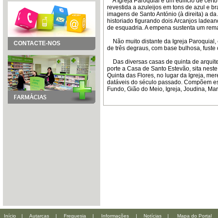
A Igreja Paroquial é um edifício de certo
revestida a azuleijos em tons de azul e b
imagens de Santo António (à direita) a d
historiado figurando dois Arcanjos ladea
de esquadria. A empena sustenta um rem
Não muito distante da Igreja Paroquial,
CONTACTE-NOS
de três degraus, com base bulhosa, fuste c
Das diversas casas de quinta de arquite
porte a Casa de Santo Estevão, sita neste
Quinta das Flores, no lugar da Igreja, m
datáveis do século passado. Compõem est
Fundo, Gião do Meio, Igreja, Joudina, Mar
Início
|
Autarcas
|
Freguesia
|
Informações
|
Notícias
|
Mapa do Portal