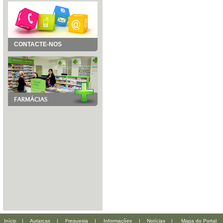
CONTACTE-NOS
Início
|
Autarcas
|
Freguesia
|
Informações
|
Notícias
|
Mapa do Portal