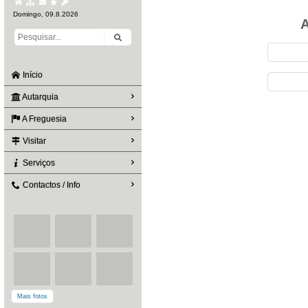
Domingo, 09.8.2026
A
Início
Autarquia
A Freguesia
Visitar
Serviços
Contactos / Info
Mais fotos