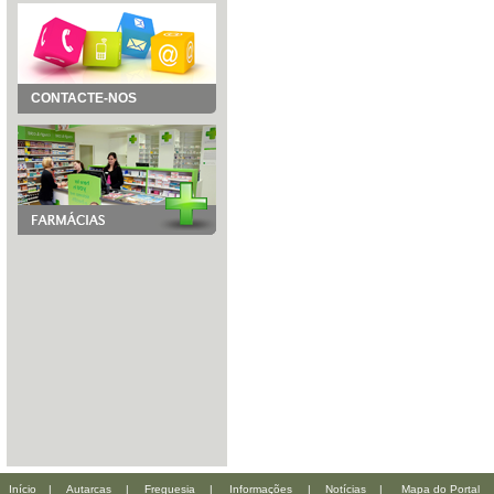
CONTACTE-NOS
Início
|
Autarcas
|
Freguesia
|
Informações
|
Notícias
|
Mapa do Portal