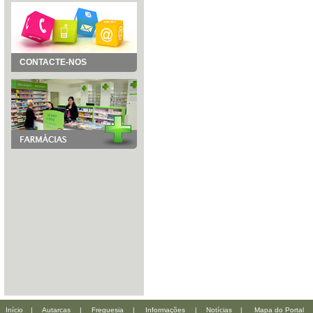
CONTACTE-NOS
Início
|
Autarcas
|
Freguesia
|
Informações
|
Notícias
|
Mapa do Portal