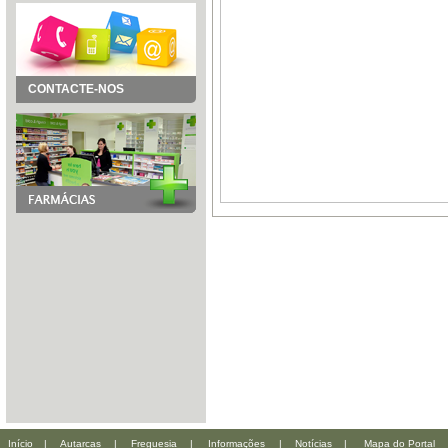
CONTACTE-NOS
Início
|
Autarcas
|
Freguesia
|
Informações
|
Notícias
|
Mapa do Portal