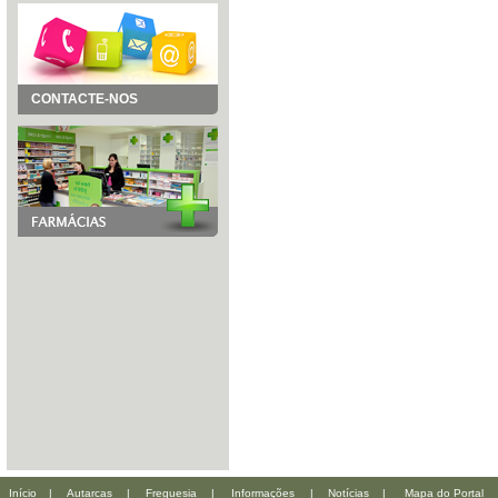
CONTACTE-NOS
Início
|
Autarcas
|
Freguesia
|
Informações
|
Notícias
|
Mapa do Portal