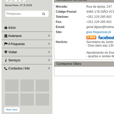
Sexta-Feira, 07.8.2026
Morada:
Rua da Igreja, 247
Código Postal:
4485-178 GIÃO VC
Telefone:
+351 229 285 602
Fax:
+351 229 285 602
Email:
geral-jfgiao@hotma
Início
Site:
giao.freguesias.pt
Autarquia
Horário:
Secretaria da Junta
A Freguesia
- Dias úteis das 13
Visitar
Atendimento do Exe
- quartas e sextas-f
Serviços
Contactos Úteis
Contactos / Info
Mais fotos