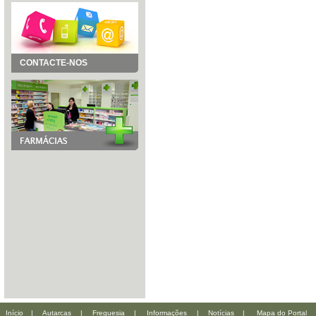
CONTACTE-NOS
Início
|
Autarcas
|
Freguesia
|
Informações
|
Notícias
|
Mapa do Portal