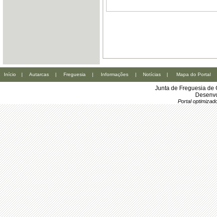
Início
|
Autarcas
|
Freguesia
|
Informações
|
Notícias
|
Mapa do Portal
Junta de Freguesia de 
Desenvo
Portal optimiza