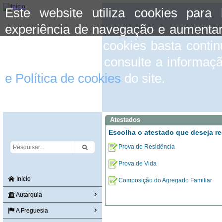
Este website utiliza cookies para
experiência de navegação e aumentar
aceitar o uso de cookies basta conti
mais informação consulte a informaç
e Política de cookies
do site.
Atestados
Escolha o atestado que deseja re
Prova de Residência
Prova de Vida
Início
Composição do Agregado Familiar
Autarquia
A Freguesia