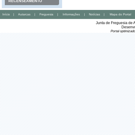
RECENSEAMENTO
Início
|
Autarcas
|
Freguesia
|
Informações
|
Notícias
|
Mapa do Portal
Junta de Freguesia de 
Desenvo
Portal optimiza