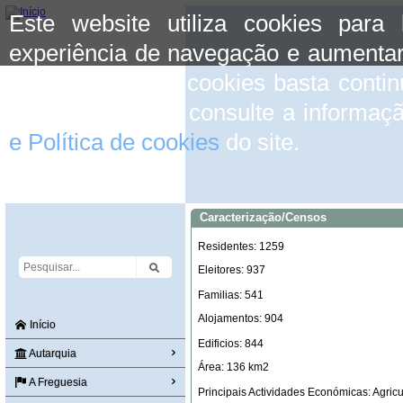
Este website utiliza cookies para
experiência de navegação e aumentar
aceitar o uso de cookies basta conti
mais informação consulte a informaç
e Política de cookies
do site.
Caracterização/Censos
Residentes: 1259
Eleitores: 937
Familias: 541
Alojamentos: 904
Início
Edificios: 844
Autarquia
Área: 136 km2
A Freguesia
Principais Actividades Económicas: Agricult