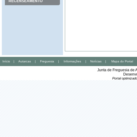
RECENSEAMENTO
Início
|
Autarcas
|
Freguesia
|
Informações
|
Notícias
|
Mapa do Portal
Junta de Freguesia de 
Desenvo
Portal optimiza