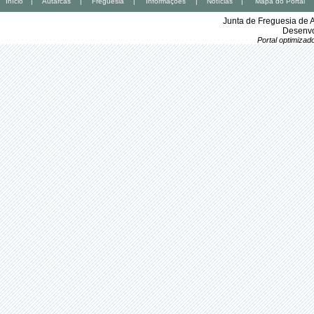
Início
|
Autarcas
|
Freguesia
|
Informações
|
Notícias
|
Mapa do Portal
Junta de Freguesia de 
Desenvo
Portal optimiza