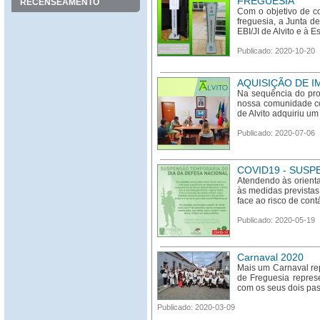
FREGUESIA
RECENSEAMENTO
Com o objetivo de c
freguesia, a Junta d
EBI/JI de Alvito e à E
Publicado: 2020-10-20
AQUISIÇÃO DE I
Na sequência do prog
nossa comunidade co
de Alvito adquiriu um
Publicado: 2020-07-06
COVID19 - SUSP
Atendendo às orienta
às medidas previstas
face ao risco de con
Publicado: 2020-05-19
Carnaval 2020
Mais um Carnaval rep
de Freguesia repre
com os seus dois past
Publicado: 2020-03-09