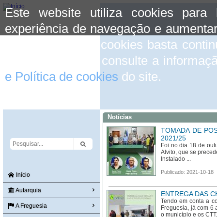
Este website utiliza cookies para
experiência de navegação e aumentar
aceitar o uso de cookies basta conti
mais informação consulte a informaç
e Política de cookies
do site.
Notícias
TOMADA DE POS
2021/25
Foi no dia 18 de out
Alvito, que se prece
Instalado ...
Publicado: 2021-10-18
Início
Autarquia
ENTREGA DAS CH
Tendo em conta a co
A Freguesia
Freguesia, já com 6 
o município e os CT