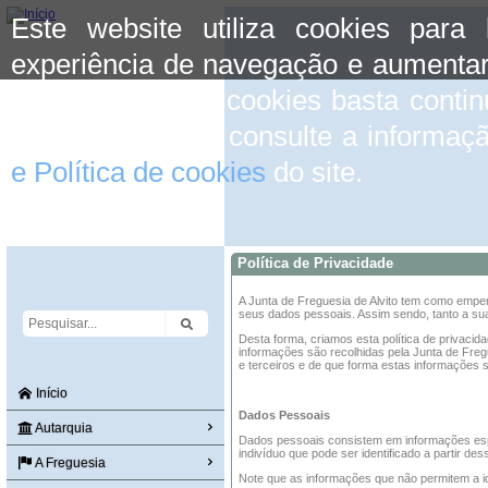
Este website utiliza cookies para
experiência de navegação e aumentar
aceitar o uso de cookies basta conti
mais informação consulte a informaç
e Política de cookies
do site.
Política de Privacidade
A Junta de Freguesia de Alvito tem como empen
seus dados pessoais. Assim sendo, tanto a sua
Desta forma, criamos esta política de privacid
informações são recolhidas pela Junta de Freg
e terceiros e de que forma estas informações s
Início
Dados Pessoais
Autarquia
Dados pessoais consistem em informações espe
indivíduo que pode ser identificado a partir de
A Freguesia
Note que as informações que não permitem a id