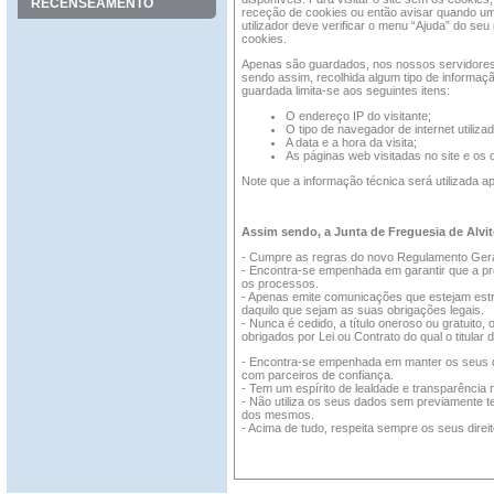
RECENSEAMENTO
receção de cookies ou então avisar quando um 
utilizador deve verificar o menu “Ajuda” do se
cookies.
Apenas são guardados, nos nossos servidores, 
sendo assim, recolhida algum tipo de informação
guardada limita-se aos seguintes itens:
O endereço IP do visitante;
O tipo de navegador de internet utiliza
A data e a hora da visita;
As páginas web visitadas no site e o
Note que a informação técnica será utilizada ap
Assim sendo, a Junta de Freguesia de Alvit
- Cumpre as regras do novo Regulamento Gera
- Encontra-se empenhada em garantir que a pr
os processos.
- Apenas emite comunicações que estejam estr
daquilo que sejam as suas obrigações legais.
- Nunca é cedido, a título oneroso ou gratuit
obrigados por Lei ou Contrato do qual o titular 
- Encontra-se empenhada em manter os seus da
com parceiros de confiança.
- Tem um espírito de lealdade e transparência 
- Não utiliza os seus dados sem previamente ter
dos mesmos.
- Acima de tudo, respeita sempre os seus direit