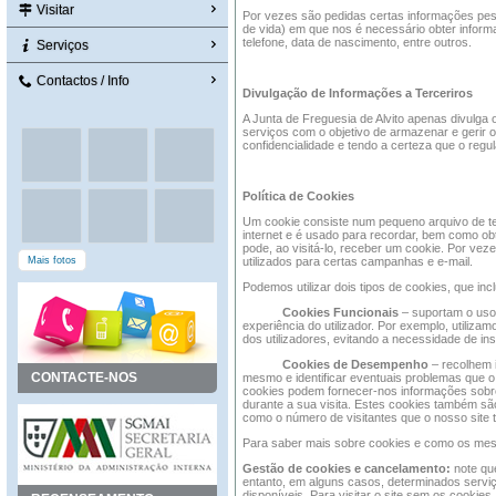
Visitar
Por vezes são pedidas certas informações pes
de vida) em que nos é necessário obter infor
telefone, data de nascimento, entre outros.
Serviços
Contactos / Info
Divulgação de Informações a Terceriros
A Junta de Freguesia de Alvito apenas divulga 
serviços com o objetivo de armazenar e gerir o
confidencialidade e tendo a certeza que o reg
Política de Cookies
Um cookie consiste num pequeno arquivo de tex
internet e é usado para recordar, bem como obt
pode, ao visitá-lo, receber um cookie. Por vez
Mais fotos
utilizados para certas campanhas e e-mail.
Podemos utilizar dois tipos de cookies, que inc
Cookies Funcionais
– suportam o uso 
experiência do utilizador. Por exemplo, utiliza
dos utilizadores, evitando a necessidade de i
Cookies de Desempenho
– recolhem i
CONTACTE-NOS
mesmo e identificar eventuais problemas que o 
cookies podem fornecer-nos informações sobre 
durante a sua visita. Estes cookies também são 
como o número de visitantes que o nosso site 
Para saber mais sobre cookies e como os mesm
Gestão de cookies e cancelamento:
note qu
entanto, em alguns casos, determinados servi
disponíveis. Para visitar o site sem os cookies