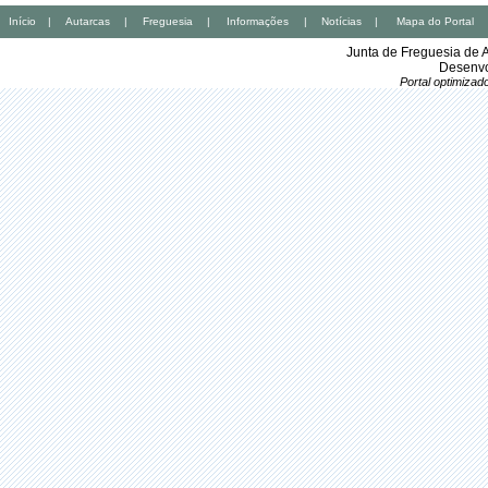
Início
|
Autarcas
|
Freguesia
|
Informações
|
Notícias
|
Mapa do Portal
Junta de Freguesia de 
Desenvo
Portal optimiza