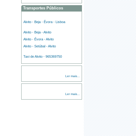
Transportes Públicos
Alvito - Beja - Évora - Lisboa
Alvito - Beja - Alvito
Alvito - Évora - Alvito
Alvito - Setúbal - Alvito
Taxi de Alvito - 965369750
Ler mais...
Ler mais...