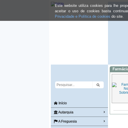
Este website utiliza cookies para lhe pr
aceitar o uso de cookies basta continu
Privacidade e Política de cookies
do site.
Farmáci
Início
Autarquia
A Freguesia