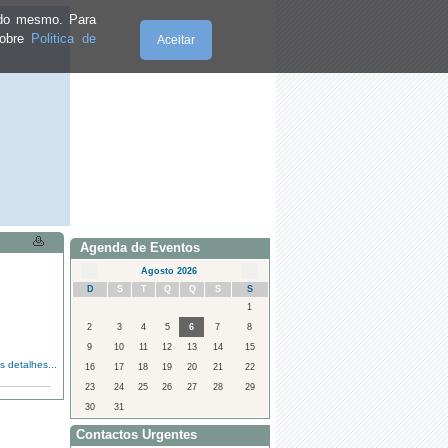
e do mesmo. Para
sobre
Politica de
Aceitar
Quinta-Feira, 06.8.2026
Agenda de Eventos
Agosto 2026
D
S
T
Q
Q
S
S
1
2
3
4
5
6
7
8
9
10
11
12
13
14
15
s detalhes...
16
17
18
19
20
21
22
23
24
25
26
27
28
29
30
31
Contactos Urgentes