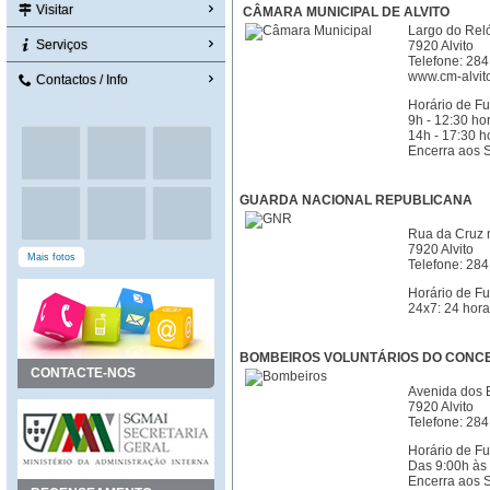
Visitar
CÂMARA MUNICIPAL DE ALVITO
Largo do Rel
Serviços
7920 Alvito
Telefone: 28
www.cm-alvito
Contactos / Info
Horário de F
9h - 12:30 ho
14h - 17:30 h
Encerra aos 
GUARDA NACIONAL REPUBLICANA
Rua da Cruz 
7920 Alvito
Mais fotos
Telefone: 284
Horário de F
24x7: 24 hora
BOMBEIROS VOLUNTÁRIOS DO CONCE
CONTACTE-NOS
Avenida dos 
7920 Alvito
Telefone: 28
Horário de Fu
Das 9:00h às
Encerra aos 