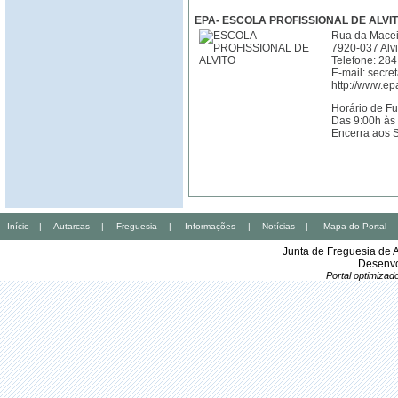
EPA- ESCOLA PROFISSIONAL DE ALVI
Rua da Macei
7920-037 Alvi
Telefone: 284
E-mail: secre
http://www.ep
Horário de F
Das 9:00h às
Encerra aos 
Início
|
Autarcas
|
Freguesia
|
Informações
|
Notícias
|
Mapa do Portal
Junta de Freguesia de 
Desenvo
Portal optimiza