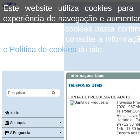
Este website utiliza cookies para
experiência de navegação e aumentar
aceitar o uso de cookies basta conti
mais informação consulte a informaç
e Política de cookies
do site.
Informações Úteis
TELEFONES ÚTEIS
JUNTA DE FREGUESIA DE ALVITO
Travessa Prio
7920 - 067 Alv
Telefone: 284
Início
E-mail: alvit
Horário de F
Autarquia
9h - 12:30 ho
14h - 17:30 h
A Freguesia
Encerra aos 