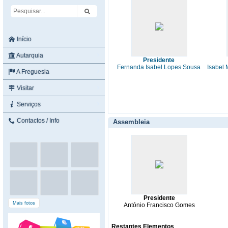
Início
Autarquia
Presidente
Fernanda Isabel Lopes Sousa
Isabel 
A Freguesia
Visitar
Serviços
Contactos / Info
Assembleia
Presidente
Mais fotos
António Francisco Gomes
Restantes Elementos