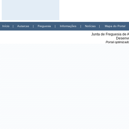
Início
|
Autarcas
|
Freguesia
|
Informações
|
Notícias
|
Mapa do Portal
Junta de Freguesia de 
Desenvo
Portal optimiza