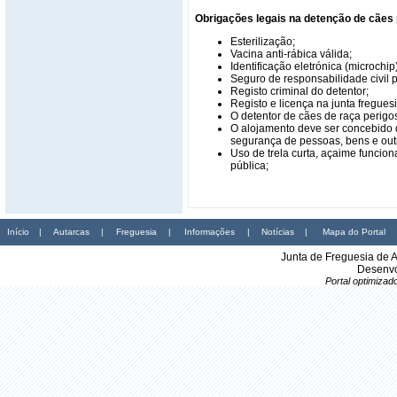
Obrigações legais na detenção de cães
Esterilização;
Vacina anti-rábica válida;
Identificação eletrónica (microchip)
Seguro de responsabilidade civil 
Registo criminal do detentor;
Registo e licença na junta fregues
O detentor de cães de raça perigo
O alojamento deve ser concebido 
segurança de pessoas, bens e out
Uso de trela curta, açaime funcio
pública;
Início
|
Autarcas
|
Freguesia
|
Informações
|
Notícias
|
Mapa do Portal
Junta de Freguesia de 
Desenvo
Portal optimiza