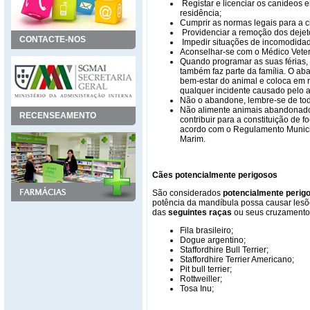
Registar e licenciar os canídeos 
residência;
Cumprir as normas legais para a ci
Providenciar a remoção dos dejet
CONTACTE-NOS
Impedir situações de incomodidad
Aconselhar-se com o Médico Veteri
Quando programar as suas férias,
também faz parte da família. O a
bem-estar do animal e coloca em r
qualquer incidente causado pelo a
Não o abandone, lembre-se de toda
Não alimente animais abandonados
RECENSEAMENTO
contribuir para a constituição de 
acordo com o Regulamento Munici
Marim.
Cães potencialmente perigosos
São considerados
potencialmente perig
potência da mandíbula possa causar les
das
seguintes raças
ou seus cruzamento
Fila brasileiro;
Dogue argentino;
Staffordhire Bull Terrier;
Staffordhire Terrier Americano;
Pit bull terrier;
Rottweiller;
Tosa Inu;