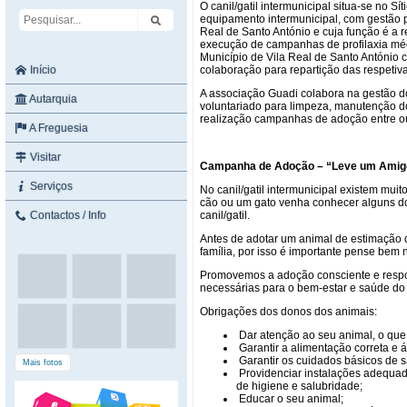
O canil/gatil intermunicipal situa-se no S
equipamento intermunicipal, com gestão p
Real de Santo António e cuja função é a r
execução de campanhas de profilaxia méd
Município de Vila Real de Santo António 
Início
colaboração para repartição das respetiv
A associação Guadi colabora na gestão do
Autarquia
voluntariado para limpeza, manutenção do
realização campanhas de adoção entre ou
A Freguesia
Visitar
Campanha de Adoção – “Leve um Amig
Serviços
No canil/gatil intermunicipal existem mui
cão ou um gato venha conhecer alguns do
Contactos / Info
canil/gatil.
Antes de adotar um animal de estimação 
família, por isso é importante pense bem 
Promovemos a adoção consciente e respo
necessárias para o bem-estar e saúde do
Obrigações dos donos dos animais:
Dar atenção ao seu animal, o que 
Garantir a alimentação correta e 
Garantir os cuidados básicos de 
Mais fotos
Providenciar instalações adequa
de higiene e salubridade;
Educar o seu animal;