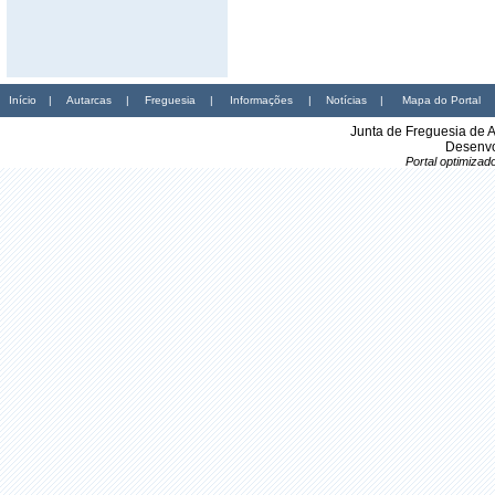
Início
|
Autarcas
|
Freguesia
|
Informações
|
Notícias
|
Mapa do Portal
Junta de Freguesia de 
Desenvo
Portal optimiza