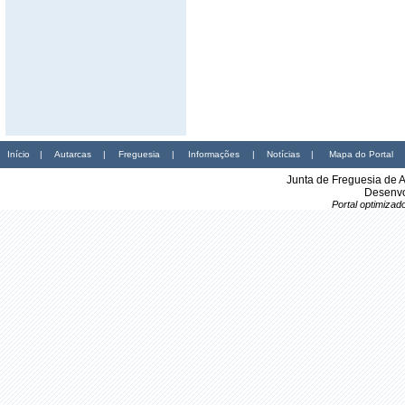
Início
|
Autarcas
|
Freguesia
|
Informações
|
Notícias
|
Mapa do Portal
Junta de Freguesia de 
Desenvo
Portal optimiza