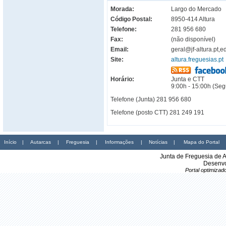
Morada:
Largo do Mercado
Código Postal:
8950-414 Altura
Telefone:
281 956 680
Fax:
(não disponível)
Email:
geral@jf-altura.pt,
Site:
altura.freguesias.pt
Horário:
Junta e CTT
9:00h - 15:00h (Seg
Telefone (Junta) 281 956 680
Telefone (posto CTT) 281 249 191
Início
|
Autarcas
|
Freguesia
|
Informações
|
Notícias
|
Mapa do Portal
Junta de Freguesia de 
Desenvo
Portal optimiza