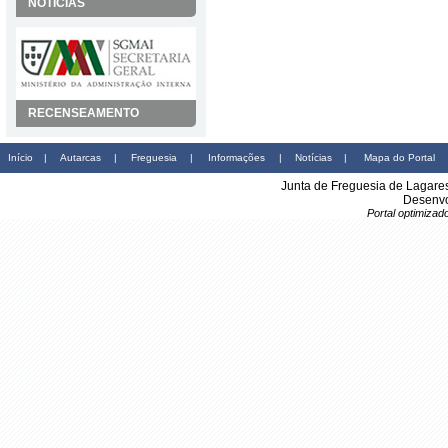
NOTÍCIAS
RECENSEAMENTO
Início
|
Autarcas
|
Freguesia
|
Informações
|
Notícias
|
Mapa do Portal
Junta de Freguesia de Lagare
Desenvo
Portal optimiza