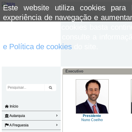
Este website utiliza cookies para
experiência de navegação e aumentar
aceitar o uso de cookies basta conti
mais informação consulte a informaç
e Política de cookies
do site.
Executivo
Início
Autarquia
Presidente
Nuno Coelho
A Freguesia