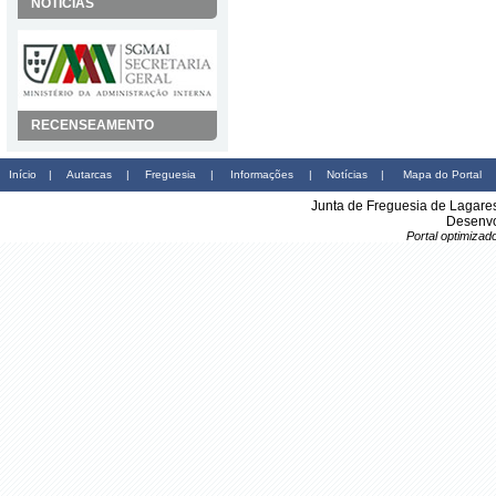
NOTÍCIAS
RECENSEAMENTO
Início
|
Autarcas
|
Freguesia
|
Informações
|
Notícias
|
Mapa do Portal
Junta de Freguesia de Lagare
Desenvo
Portal optimiza