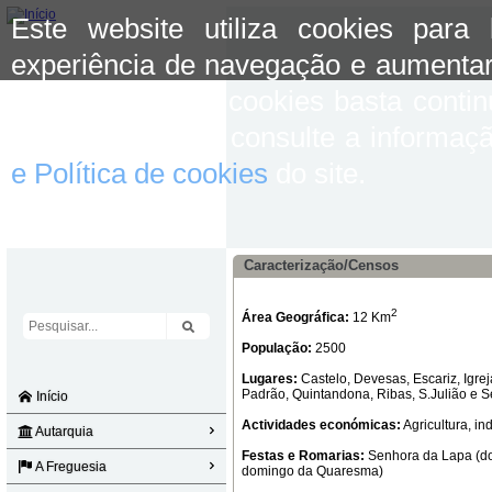
Este website utiliza cookies para
experiência de navegação e aumentar
aceitar o uso de cookies basta conti
mais informação consulte a informaç
e Política de cookies
do site.
Caracterização/Censos
2
Área Geográfica:
12 Km
População:
2500
Lugares:
Castelo, Devesas, Escariz, Igre
Padrão, Quintandona, Ribas, S.Julião e S
Início
Actividades económicas:
Agricultura, in
Autarquia
Festas e Romarias:
Senhora da Lapa (do
A Freguesia
domingo da Quaresma)