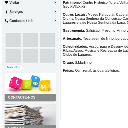
Visitar
Património:
Centro Histórico (Igreja Velha
(séc.XVIII/XIX)
Serviços
Outros Locais:
Museu Paroquial, Capelas
Ordins, Nossa Senhora da Conceição Cas
Contactos / Info
Lagares e a de Nossa Senhora da Lapa, 
Gastronomia:
Salpicão, Presunto, vinho 
Artesanato:
Tecelagem de linho, bordados
Colectividades:
Assoc. para o Desenv. de
Ribas, Assoc. Musical e Recreativa de La
Clube de Lagares.
Orago:
S.Martinho
Mais fotos
Feiras:
Quinzenal, às quartas-feiras.
CONTACTE-NOS