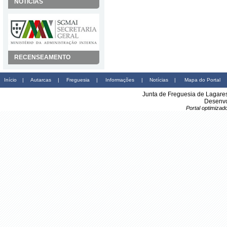
NOTÍCIAS
RECENSEAMENTO
Início
|
Autarcas
|
Freguesia
|
Informações
|
Notícias
|
Mapa do Portal
Junta de Freguesia de Lagare
Desenvo
Portal optimiza