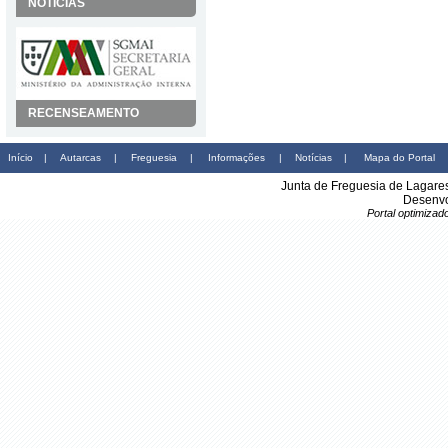
NOTÍCIAS
RECENSEAMENTO
Início
|
Autarcas
|
Freguesia
|
Informações
|
Notícias
|
Mapa do Portal
Junta de Freguesia de Lagare
Desenvo
Portal optimiza