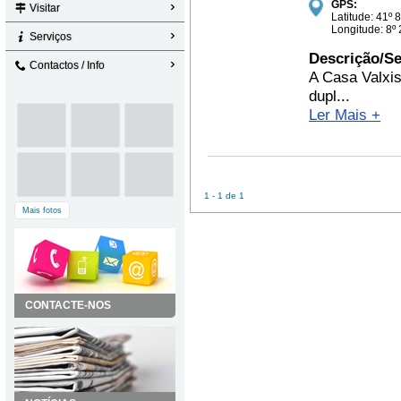
GPS:
Visitar
Latitude: 41º 
Longitude: 8º
Serviços
Descrição/Se
Contactos / Info
A Casa Valxis
dupl...
Ler Mais +
1 - 1 de 1
Mais fotos
CONTACTE-NOS