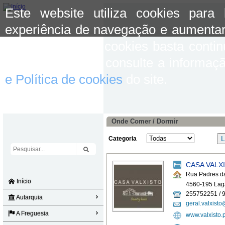
Este website utiliza cookies para
experiência de navegação e aumentar
aceitar o uso de cookies basta conti
mais informação consulte a informaç
e Política de cookies
do site.
Onde Comer / Dormir
Categoria
CASA VALX
Rua Padres da
Início
4560-195 Lag
255752251 / 
Autarquia
geral.valxist
A Freguesia
www.valxisto.p