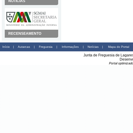
NOTÍCIAS
RECENSEAMENTO
Início
|
Autarcas
|
Freguesia
|
Informações
|
Notícias
|
Mapa do Portal
Junta de Freguesia de Lagare
Desenvo
Portal optimiza