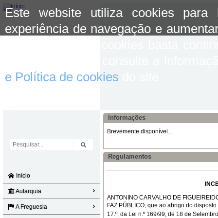
Este website utiliza cookies para
experiência de navegação e aumentar
aceitar o uso de cookies basta conti
mais informação consulte a informaç
e Política de cookies
do site.
Informações
Brevemente disponível...
Regulamentos
Início
INC
Autarquia
ANTONINO CARVALHO DE FIGUEIREIDO, Pre
FAZ PÚBLICO, que ao abrigo do disposto na a
A Freguesia
17.º, da Lei n.º 169/99, de 18 de Setembro