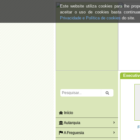
Este website utiliza cookies para lhe pr
aceitar o uso de cookies basta continu
Privacidade e Política de cookies
do site.
Executi
Início
Autarquia
F
A Freguesia