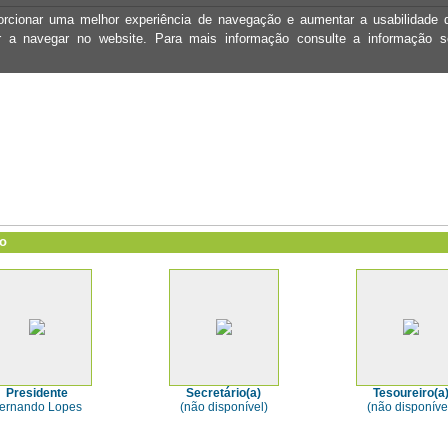
oporcionar uma melhor experiência de navegação e aumentar a usabilidad
ar a navegar no website. Para mais informação consulte a informação 
vo
Presidente
Secretário(a)
Tesoureiro(a
ernando Lopes
(não disponível)
(não disponíve