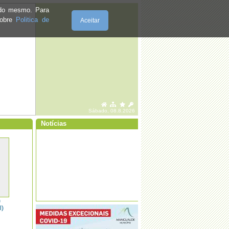
e do mesmo. Para
sobre
Politica de
Aceitar
·
A Junta de Freguesia oferece um Natal
em segurança!
·
Dia do Município
Sábado, 08.8.2026
Notícias
·
Festas em louvor de S. João Baptista,
Padroeiro da Freguesia
)
l)