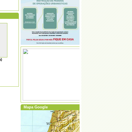
·
ATENÇÃO AO USO DAS QUEIMAS
E QUEIMADAS
·
Abertura da Época Balnear
a)
·
Missa na Paróquia de S. João da Fresta
- Covid-19
Mapa Google
·
“Mochila às Costas, Sapatilhas no Pé”