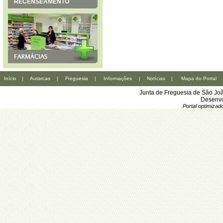
RECENSEAMENTO
Início
|
Autarcas
|
Freguesia
|
Informações
|
Notícias
|
Mapa do Portal
Junta de Freguesia de São Joã
Desenvo
Portal optimiza