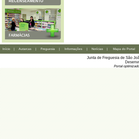
RECENSEAMENTO
Início
|
Autarcas
|
Freguesia
|
Informações
|
Notícias
|
Mapa do Portal
Junta de Freguesia de São Joã
Desenvo
Portal optimiza