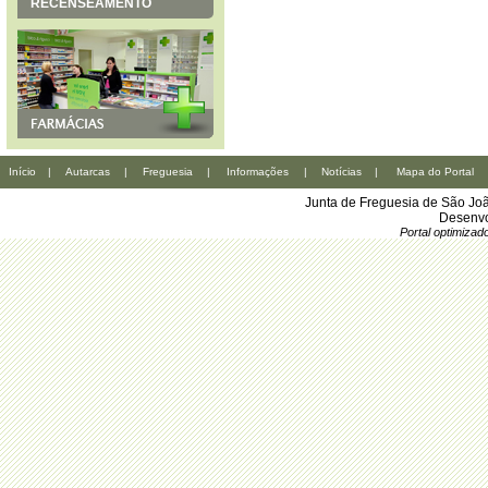
RECENSEAMENTO
Início
|
Autarcas
|
Freguesia
|
Informações
|
Notícias
|
Mapa do Portal
Junta de Freguesia de São Joã
Desenvo
Portal optimiza