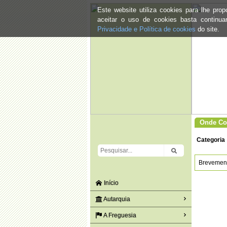
Este website utiliza cookies para lhe pr
aceitar o uso de cookies basta continu
Privacidade e Política de cookies
do site.
Onde Co
Categoria
Brevemente
Início
Autarquia
A Freguesia