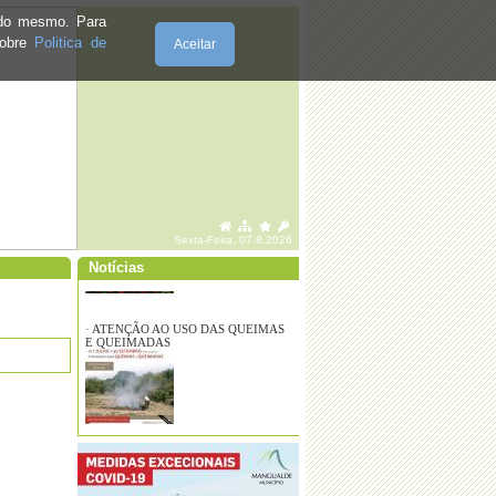
e do mesmo. Para
·
Abertura da Época Balnear
sobre
Politica de
Aceitar
·
Missa na Paróquia de S. João da Fresta
- Covid-19
Sexta-Feira, 07.8.2026
Notícias
·
“Mochila às Costas, Sapatilhas no Pé”
·
TRANSPORTE GRATUITO