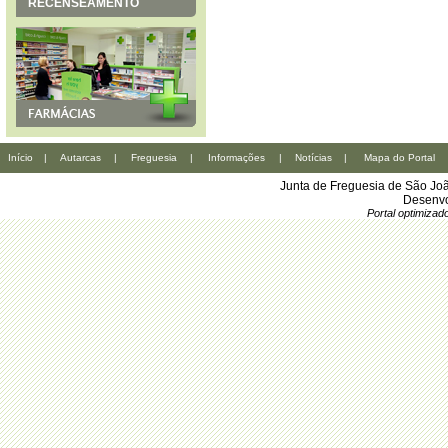
RECENSEAMENTO
Início
|
Autarcas
|
Freguesia
|
Informações
|
Notícias
|
Mapa do Portal
Junta de Freguesia de São Joã
Desenvo
Portal optimiza