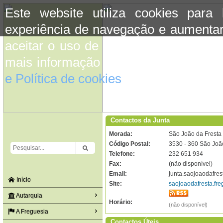
Este website utiliza cookies para
experiência de navegação e aumentar
aceitar o uso de cookies basta conti
mais informação consulte a informaç
e Política de cookies
do site.
Contactos da Junta
Morada:
São João da Fresta
Código Postal:
3530 - 360 São Joã
Telefone:
232 651 934
Fax:
(não disponível)
Email:
junta.saojoaodafre
Início
Site:
saojoaodafresta.fre
Autarquia
Horário:
(não disponível)
A Freguesia
Contactos Úteis