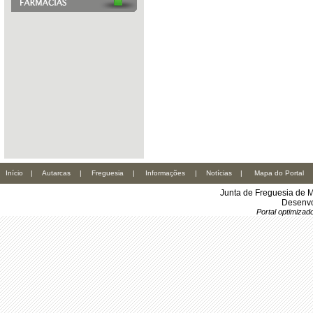
Início
|
Autarcas
|
Freguesia
|
Informações
|
Notícias
|
Mapa do Portal
Junta de Freguesia de M
Desenvo
Portal optimiza