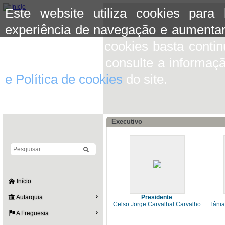
Este website utiliza cookies para
experiência de navegação e aumentar
aceitar o uso de cookies basta conti
mais informação consulte a informaç
e Política de cookies
do site.
Executivo
Início
Autarquia
Presidente
Celso Jorge Carvalhal Carvalho
Tânia
A Freguesia