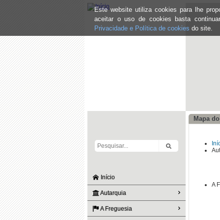
Este website utiliza cookies para lhe pr
aceitar o uso de cookies basta continu
Privacidade e Política de cookies
do site.
Mapa do 
Iní
Au
Início
A 
Autarquia
A Freguesia