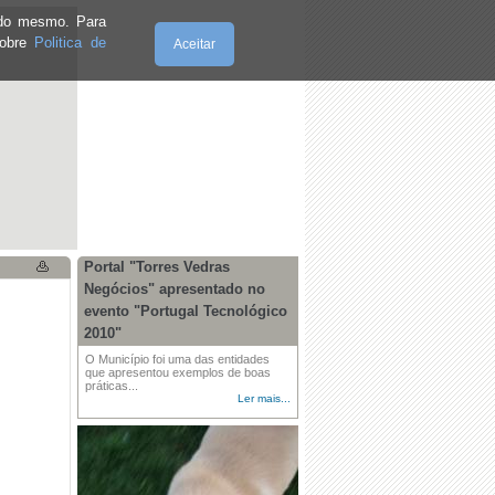
e do mesmo. Para
sobre
Politica de
Aceitar
Quinta-Feira, 06.8.2026
Portal "Torres Vedras
Negócios" apresentado no
evento "Portugal Tecnológico
2010"
O Município foi uma das entidades
que apresentou exemplos de boas
práticas...
Ler mais...