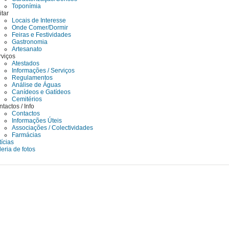
Toponímia
itar
Locais de Interesse
Onde Comer/Dormir
Feiras e Festividades
Gastronomia
Artesanato
rviços
Atestados
Informações / Serviços
Regulamentos
Análise de Águas
Canídeos e Gatídeos
Cemitérios
tactos / Info
Contactos
Informações Úteis
Associações / Colectividades
Farmácias
ícias
eria de fotos