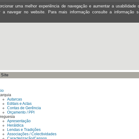
oporcionar uma melhor experiência de navegação e aumentar a usabilidad
ar a navegar no website. Para mais informação consulte a informação 
Site
cio
tarquia
Autarcas
Editais e Actas
Contas de Gerência
Orçamento / PPI
Freguesia
Apresentação
Heráldica
Lendas e Tradições
Associações / Colectividades
Caracterização/Censos