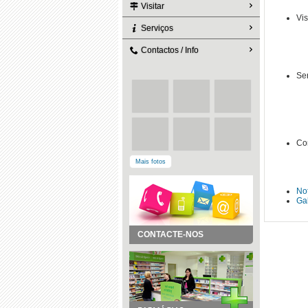
Visitar
Vis
Serviços
Contactos / Info
Se
Con
Mais fotos
Not
Gal
CONTACTE-NOS