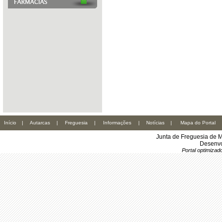
Início
|
Autarcas
|
Freguesia
|
Informações
|
Notícias
|
Mapa do Portal
Junta de Freguesia de M
Desenvo
Portal optimiza