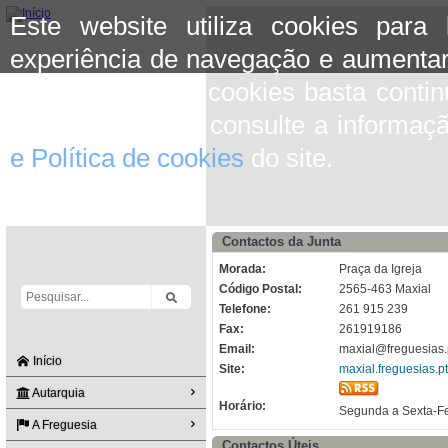
Este website utiliza cookies para
experiência de navegação e aumentar
aceitar o uso de cookies basta conti
mais informação consulte a informaç
e Política de cookies
do site.
Contactos da Junta
Morada:
Praça da Igreja
Código Postal:
2565-463 Maxial
Telefone:
261 915 239
Fax:
261919186
Email:
maxial@freguesias.p
Início
Site:
maxial.freguesias.pt
Autarquia
Horário:
Segunda a Sexta-Fe
A Freguesia
Contactos Úteis