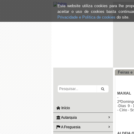
Este website utiliza cookies para lhe pr
aceitar o uso de cookies basta continu
Privacidade e Política de cookies
do site.
Feiras e
MAXIAL
-
2º
-D
Início
- Círio - 
Autarquia
A Freguesia
ALDEIA 