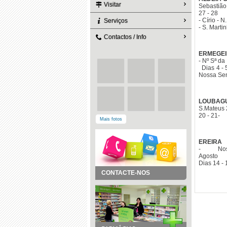
Visitar
Sebast
27 - 28
- Círio - 
Serviços
- S. Ma
Contactos / Info
ERMEGE
- Nº Sª da
Di
Nossa Sen
LOUBAG
S.M
2
Mais fotos
EREIRA
- No
A
Dias 14 - 
CONTACTE-NOS