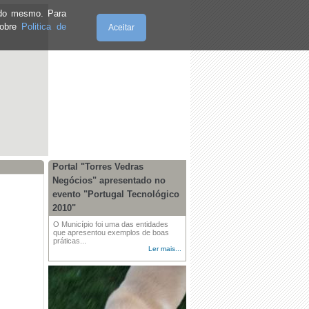
e do mesmo. Para
sobre
Politica de
Aceitar
Sexta-Feira, 07.8.2026
Portal "Torres Vedras
Negócios" apresentado no
evento "Portugal Tecnológico
2010"
O Município foi uma das entidades
que apresentou exemplos de boas
práticas...
Ler mais...