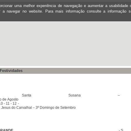
oporcionar uma melhor experiência de navegação e aumentar a usabilidad
ar a navegar no website. Para mais informação consulte a informação 
 Festividades
 Santa Susana –
Domingo de Agosto
ias 9 - 10 - 11 - 12 -
Sr. Jesus do Carvalhal – 3º Domingo de Setembro
GRANDE
- S.