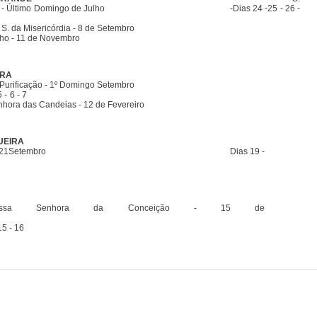
ião - Último Domingo de Julho -Dias 24 -25 - 26 -
N. S. da Misericórdia - 8 de Setembro
rtinho - 11 de Novembro
IRA
 Purificação - 1º Domingo Setembro
as 4 - 5 - 6 - 7
hora das Candeias - 12 de Fevereiro
UEIRA
ateus 21Setembro Dias 19 -
0 - 21-
ssa Senhora da Conceição - 15 de
gosto
15 - 16