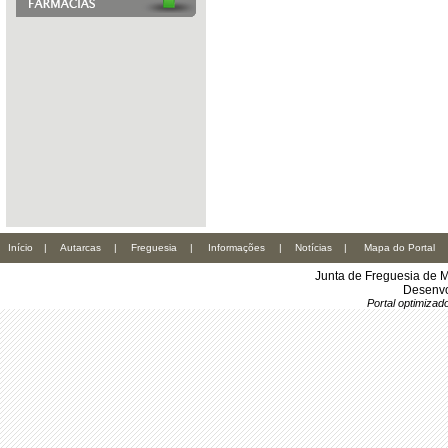
Início
|
Autarcas
|
Freguesia
|
Informações
|
Notícias
|
Mapa do Portal
Junta de Freguesia de M
Desenvo
Portal optimiza