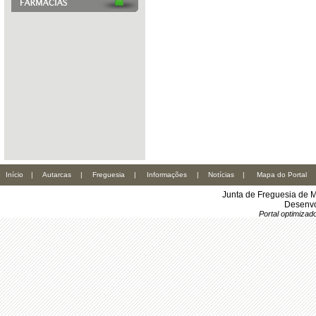
Início
|
Autarcas
|
Freguesia
|
Informações
|
Notícias
|
Mapa do Portal
Junta de Freguesia de M
Desenvo
Portal optimiza