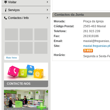
Visitar
Serviços
Contactos da Junta
Contactos / Info
Morada:
Praça da Igreja
Código Postal:
2565-463 Maxial
Telefone:
261 915 239
Fax:
261919186
Email:
maxial@freguesias.p
Site:
maxial.freguesias.pt
Horário:
Segunda a Sexta-Fe
Mais fotos
CONTACTE-NOS