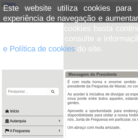
Este website utiliza cookies para
experiência de navegação e aumentar
aceitar o uso de cookies basta conti
mais informação consulte a informaç
e Política de cookies
do site.
Mensagem do Presidente
É com muita honra e enorme sentido 
presidente da Freguesia de Maxial, no con
Ao aceder à iniciativa de divulgar as esp
nova ponte entre todos aqueles, estand
gentes.
Aproveito a oportunidade para endere
Início
disponibilidade para visitar a nossa hist
nós, Junta de Freguesia em particular, os
Autarquia
Um abraço com muita amizade,
A Freguesia